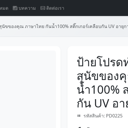
งหมด
บทความ
ติดต่อเรา
ัขของคุณ ภาษาไทย กันน้ำ100% สติ๊กเกอร์เคลือบกัน UV อายุกา
ป้ายโปรด
สุนัขของค
น้ำ100% ส
กัน UV อา
รหัสสินค้า: PD0225