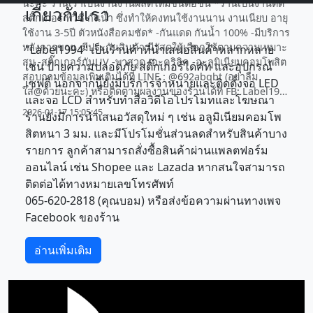
นะคะ ร้านเราเป็นงานงานผลิตใหม่ชิ้นต่อชิ้น *ร้านเป็นงานตัด
เกี่ยวกับเรา
สติ๊กเกอร์ พีวีซี กันน้ำ ซึ่งทำให้คงทนใช้งานนาน งานเนียบ อายุ
ใช้งาน 3-5ปี ตัวหนังสือคมชัด* -กันแดด กันน้ำ 100% -มีบริการ
หลังการขาย -มีประกันสินค้า มีวัสดุให้เลือกใช้ตามความเหมาะ
"Label1994" เป็นร้านค้าที่นำเสนอสินค้าหลากหลาย
สม -สติ๊กเกอร์กันUV -พาสวูด -อะคริลิค -อะลูมิเนียมคอมโพสิต
เช่น ป้ายความปลอดภัย สติ๊กเกอร์ไดคัท และอุปกรณ์
สอบถามข้อมูลเพิ่มเติมได้ที่ LINE : @692abqbt (อย่าลืม
เซฟตี้ นอกจากนี้ยังมีบริการจำหน่ายและติดตั้งจอ LED
ใส่@ด้วยนะคะ) หรือติดตามผลงานของร้านได้ที่ FB: Label1994
และจอ LCD สำหรับทำสื่อวิดีโอโปรโมทและโฆษณา
- sticker - LED Media
2026-01-17 15:05:45
ร้านยังมีการนำเสนอวัสดุใหม่ ๆ เช่น อลูมิเนียมคอมโพ
สิตหนา 3 มม. และมีโปรโมชั่นส่วนลดสำหรับสินค้าบาง
รายการ ลูกค้าสามารถสั่งซื้อสินค้าผ่านแพลตฟอร์ม
ออนไลน์ เช่น Shopee และ Lazada หากสนใจสามารถ
ติดต่อได้ทางหมายเลขโทรศัพท์
065-620-2818 (คุณบอม) หรือส่งข้อความผ่านทางเพจ
Facebook ของร้าน
อ่านเพิ่มเติม