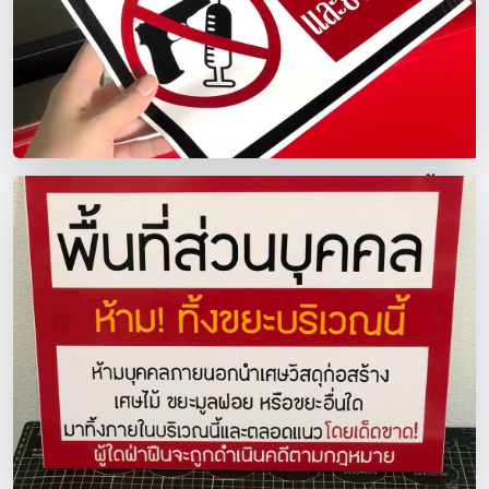
ป้ายตัวอย่างป้ายสำนักงาน ป้ายสำหรับติดตั้้ง
ภายในหมู่บ้าน
ป้ายห้าม ป้ายเตือน ป้ายระวัง เลือกใช้ตามความเหมาะสมได้เลย
นะคะ ร้านเราเป็นงานงานผลิตใหม่ชิ้นต่อชิ้น *ร้านเป็นงานตัด
สติ๊กเกอร์ พีวีซี กันน้ำ ซึ่งทำให้คงทนใช้งานนาน งานเนียบ อายุ
ใช้งาน 3-5ปี ตัวหนังสือคมชัด* -กันแดด กันน้ำ 100% -มีบริการ
หลังการขาย -มีประกันสินค้า มีวัสดุให้เลือกใช้ตามความเหมาะ
สม -สติ๊กเกอร์กันUV -พาสวูด -อะคริลิค -อะลูมิเนียมคอมโพสิต
สอบถามข้อมูลเพิ่มเติมได้ที่ LINE : @692abqbt (อย่าลืม
ใส่@ด้วยนะคะ) หรือติดตามผลงานของร้านได้ที่ FB: Label1994
- sticker - LED Media
2026-01-17 15:13:42