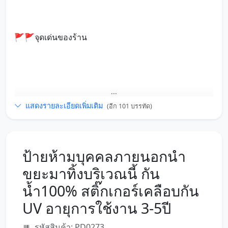
🚩🚩จุดเด่นของร้าน
...
แสดงรายละเอียดเพิ่มเติม
(อีก 101 บรรทัด)
ป้ายห้ามบุคคลภายนอกนำ
ขยะมาทิ้งบริเวณนี้ กัน
น้ำ100% สติ๊กเกอร์เคลือบกัน
UV อายุการใช้งาน 3-5ปี
รหัสสินค้า: PD0273